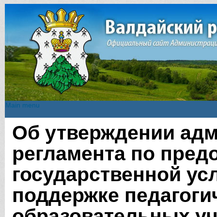
Main menu
Main menu
Об утверждении адм
Вы здесь
регламента по пред
государственной ус
поддержке педагоги
образовательных у