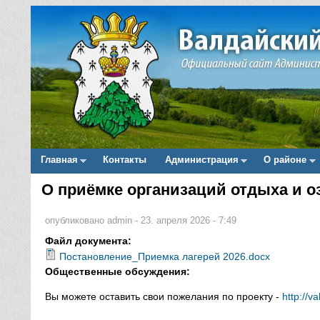
Главная
Контакты
Администрация
О районе
Main menu
О приёмке организаций отдыха и о
Вы здесь
опубликовано
admin
-
23. апреля 2026 - 7:49
Файл документа:
Постановление_Приемка лагерей 2026.docx
Общественные обсуждения:
Вы можете оставить свои пожелания по проекту -
http://v