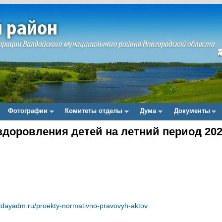
Фотографии
Комитеты отделы
Дума
Документы
здоровления детей на летний период 202
aldayadm.ru/proekty-normativno-pravovyh-aktov