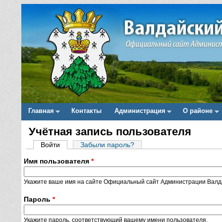
Главная
Контакты
Администрация
О районе
Main menu
Учётная запись пользователя
Вы здесь
Войти
(активная вкладка)
Забыли пароль?
Главные вкладки
Имя пользователя
*
Укажите ваше имя на сайте Официальный сайт Администрации Валда
Пароль
*
Укажите пароль, соответствующий вашему имени пользователя.