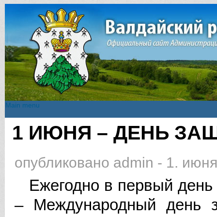
Main menu
Main menu
1 ИЮНЯ – ДЕНЬ ЗА
Вы здесь
опубликовано
admin
-
1. июня
Ежегодно в первый день 
– Международный день 