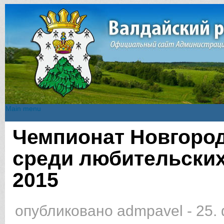
Main menu
Main menu
Чемпионат Новгород
Вы здесь
среди любительских
2015
опубликовано
admpavel
-
25.