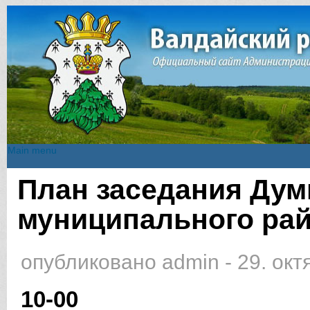
Main menu
Main menu
План заседания Дум
Вы здесь
муниципального рай
опубликовано
admin
-
29. окт
10-00