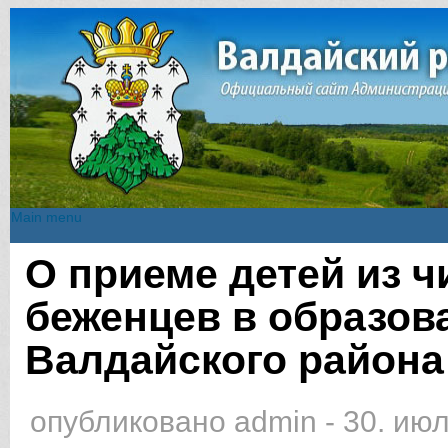
Main menu
Main menu
О приеме детей из ч
Вы здесь
беженцев в образов
Валдайского района
опубликовано
admin
-
30. июл