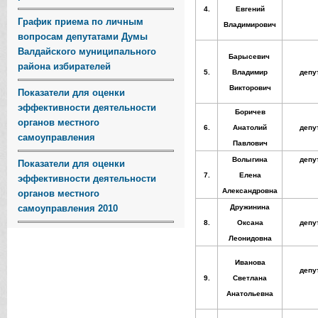
4.
Евгений
График приема по личным
Владимирович
вопросам депутатами Думы
Валдайского муниципального
Барысевич
района избирателей
5.
Владимир
депу
Викторович
Показатели для оценки
эффективности деятельности
Боричев
органов местного
6.
Анатолий
депу
самоуправления
Павлович
Волыгина
депу
Показатели для оценки
7.
Елена
эффективности деятельности
Александровна
органов местного
самоуправления 2010
Дружинина
8.
Оксана
депу
Леонидовна
Иванова
депу
9.
Светлана
Анатольевна