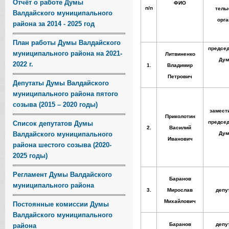
Отчёт о работе Думы
ФИО
п/п
тель
Валдайского муниципального
орга
района за 2014 - 2025 год
План работы Думы Валдайского
председ
муниципального района на 2021-
Литвиненко
Ду
2022 г.
1.
Владимир
Петрович
Депутаты Думы Валдайского
муниципального района пятого
созыва (2015 – 2020 годы)
замест
Приколотин
председ
Список депутатов Думы
2.
Василий
Валдайского муниципального
Ду
Иванович
района шестого созыва (2020-
2025 годы)
Регламент Думы Валдайского
Баранов
муниципального района
3.
Мирослав
депу
Михайлович
Постоянные комиссии Думы
Валдайского муниципального
Баранов
депу
района