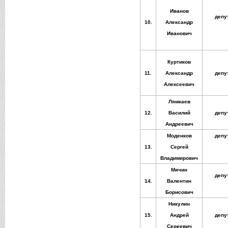
Иванов
депу
10.
Александр
Иванович
Куртиков
11.
Александр
депу
Алексеевич
Лямкаев
12.
Василий
депу
Андреевич
Моденков
депу
13.
Сергей
Владимирович
Мячин
депу
14.
Валентин
Борисович
Никулин
15.
Андрей
депу
Сереевич