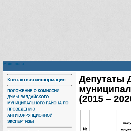
Main menu
Main menu
Депутаты 
Контактная информация
Вы здесь
муниципал
ПОЛОЖЕНИЕ О КОМИССИИ
(2015 – 202
ДУМЫ ВАЛДАЙСКОГО
МУНИЦИПАЛЬНОГО РАЙОНА ПО
ПРОВЕДЕНИЮ
АНТИКОРРУПЦИОННОЙ
ЭКСПЕРТИЗЫ
Стату
№
предст