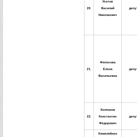
Усатов
20.
Василий
депу
Николаевич
Филосова
21.
Елена
депу
Васильевна
Колпаков
22.
Константин
депу
Фёдорович
Хямяляйнен