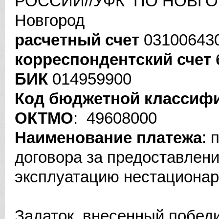
РОССИИ//УФК ПО НОВГОР
Новгород
расчетный счет
03100643
корреспондентский счет 
БИК
014959900
Код бюджетной классиф
ОКТМО
: 49608000
Наименование платежа
: 
договора за предоставлен
эксплуатацию нестационарн
Задаток, внесенный побед