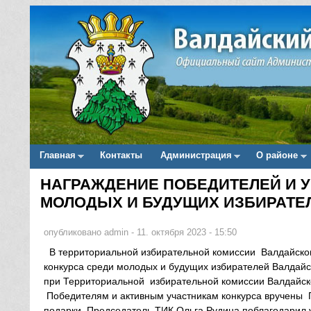
Главная
Контакты
Администрация
О районе
Main menu
НАГРАЖДЕНИЕ ПОБЕДИТЕЛЕЙ И У
Вы здесь
МОЛОДЫХ И БУДУЩИХ ИЗБИРАТЕ
опубликовано
admin
-
11. октября 2023 - 15:50
В территориальной избирательной комиссии Валдайског
конкурса среди молодых и будущих избирателей Валдай
при Территориальной избирательной комиссии Валдайск
Победителям и активным участникам конкурса вручены П
подарки. Председатель ТИК Ольга Рудина поблагодарил у