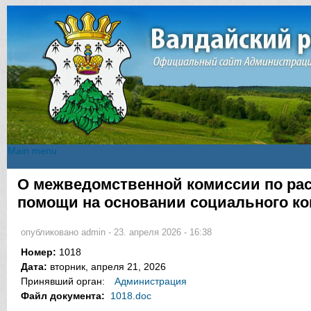
Main menu
Main menu
О межведомственной комиссии по ра
Вы здесь
помощи на основании социального ко
опубликовано
admin
-
23. апреля 2026 - 16:38
Номер:
1018
Дата:
вторник, апреля 21, 2026
Принявший орган:
Администрация
Файл документа:
1018.doc