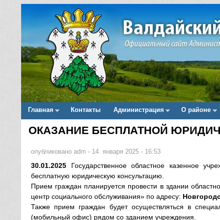
Главная
Контакты
Администрация
О районе
Main menu
ОКАЗАНИЕ БЕСПЛАТНОЙ ЮРИДИ
Вы здесь
опубликовано
adm
-
14. января 2025 - 16:53
30.01.2025
Государственное областное казенное учре
бесплатную юридическую консультацию.
Прием граждан планируется провести в здании областн
центр социального обслуживания» по адресу:
Новгородск
Также прием граждан будет осуществляться в специа
(мобильный офис) рядом со зданием учреждения.