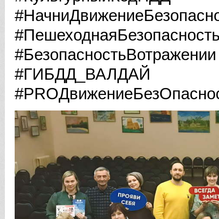
#НачниДвижениеБезопасн
#ПешеходнаяБезопасност
#БезопасностьВотражении
#ГИБДД_ВАЛДАЙ
#PROДвижениеБезОпасно