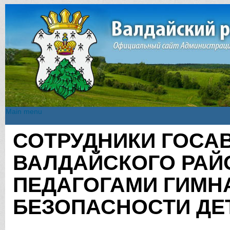
Main menu
Main menu
СОТРУДНИКИ ГОСА
Вы здесь
ВАЛДАЙСКОГО РАЙ
ПЕДАГОГАМИ ГИМН
БЕЗОПАСНОСТИ ДЕ