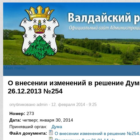
Main menu
Main menu
О внесении изменений в решение Ду
Вы здесь
26.12.2013 №254
опубликовано
admin
-
12. февраля 2014 - 9:25
Номер:
273
Дата:
четверг, января 30, 2014
Принявший орган:
Дума
Файл документа:
О внесении изменений в решение №254