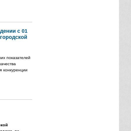
дении с 01
вгородской
ких показателей
качества
ия конкуренции
11 июля 2022 года областного конкурса «Лучшая разноформатная
ской