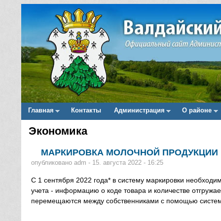
Главная
Контакты
Администрация
О районе
Main menu
Экономика
Вы здесь
МАРКИРОВКА МОЛОЧНОЙ ПРОДУКЦИИ
опубликовано
adm
-
15. августа 2022 - 16:25
С 1 сентября 2022 года* в систему маркировки необходим
учета - информацию о коде товара и количестве отгружае
перемещаются между собственниками с помощью систем