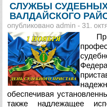
СЛУЖБЫ СУДЕБНЫХ
ВАЛДАЙСКОГО РАЙ
опубликовано
admin
-
31. окт
Прим
профе
судебн
Феде
приста
надеж
обеспечивая установленны
также надлежащее исп