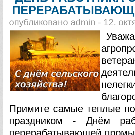
ПЕРЕРАБАТЫВАЮЩ
опубликовано
admin
-
12. окт
Уважае
агропр
ветера
деяте
нелег
благор
Примите самые теплые по
праздником - Днём раб
перерабатывающей промыш