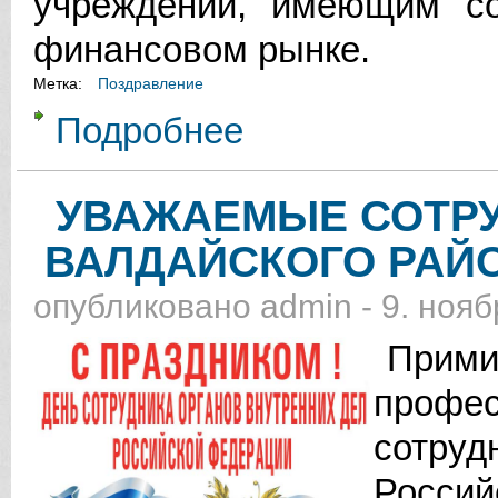
учреждений, имеющим с
финансовом рынке.
Метка:
Поздравление
Подробнее
о УВАЖАЕМЫЕ СОТРУДНИКИ И 
УВАЖАЕМЫЕ СОТР
ВАЛДАЙСКОГО РАЙО
опубликовано
admin
-
9. нояб
Примит
профе
сотру
Россий