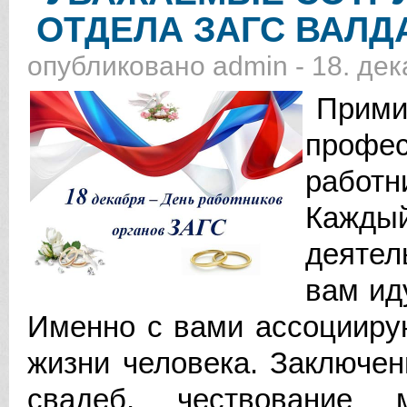
ОТДЕЛА ЗАГС ВАЛД
опубликовано
admin
-
18. дек
Примит
профе
работн
Кажд
деятел
вам ид
Именно с вами ассоцииру
жизни человека. Заключен
свадеб, чествование 