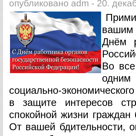
опубликовано
adm
-
20. декаб
Примит
вашим 
Днём р
Россий
Во все
одним 
социально-экономического
в защите интересов ст
спокойной жизни граждан 
От вашей бдительности, 