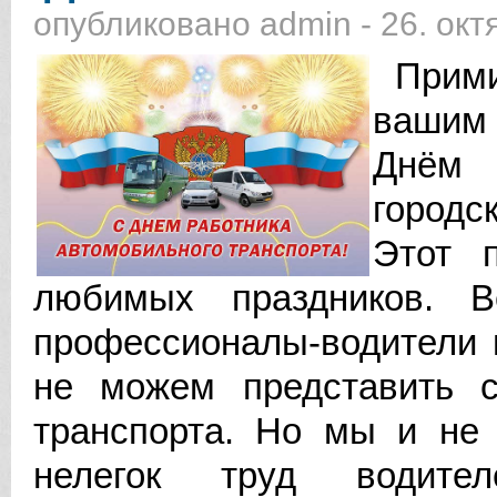
опубликовано
admin
-
26. окт
Примит
вашим 
Днём 
городс
Этот 
любимых праздников. 
профессионалы-водители 
не можем представить с
транспорта. Но мы и не 
нелегок труд водител