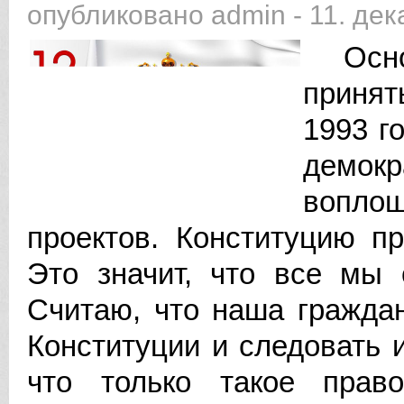
опубликовано
admin
-
11. дек
Осно
принят
1993 г
демок
воплощ
проектов. Конституцию п
Это значит, что все мы 
Считаю, что наша гражда
Конституции и следовать 
что только такое прав