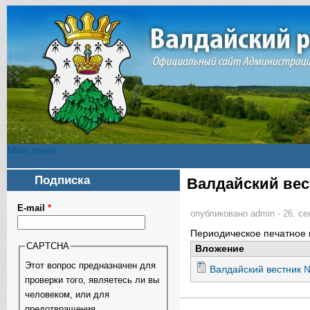
Main menu
Main menu
Подписка
Валдайский вест
Вы здесь
E-mail
*
опубликовано
admin
-
26. се
Периодическое печатное 
CAPTCHA
Вложение
Этот вопрос предназначен для
Валдайский вестник № 
проверки того, являетесь ли вы
человеком, или для
предотвращения