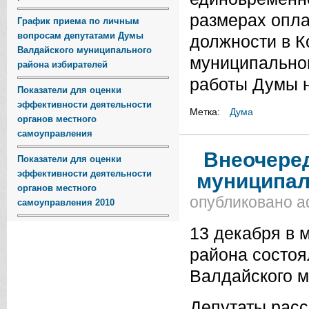
размерах опл
График приема по личным
вопросам депутатами Думы
должности в К
Валдайского муниципального
муниципальног
района избирателей
работы Думы н
Показатели для оценки
эффективности деятельности
Метка:
Дума
органов местного
самоуправления
Внеочере
Показатели для оценки
эффективности деятельности
муниципал
органов местного
опубликовано
a
самоуправления 2010
13 декабря в 
района состо
Валдайского м
Депутаты расс