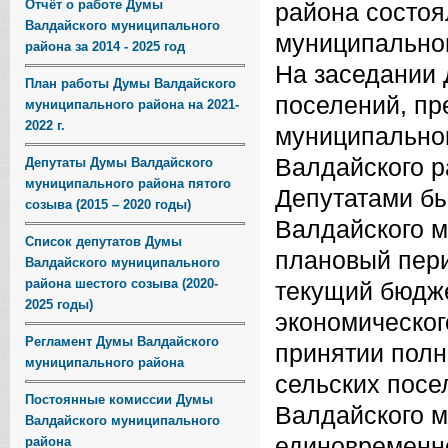
Отчёт о работе Думы
района состоя
Валдайского муниципального
муниципальног
района за 2014 - 2025 год
На заседании 
План работы Думы Валдайского
поселений, пр
муниципального района на 2021-
2022 г.
муниципальног
Валдайского р
Депутаты Думы Валдайского
муниципального района пятого
Депутатами бы
созыва (2015 – 2020 годы)
Валдайского м
Список депутатов Думы
плановый пери
Валдайского муниципального
района шестого созыва (2020-
текущий бюдже
2025 годы)
экономическог
Регламент Думы Валдайского
принятии полн
муниципального района
сельских посе
Постоянные комиссии Думы
Валдайского м
Валдайского муниципального
единовременно
района