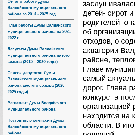
Отчёт о работе Думы
заслушивалас
Валдайского муниципального
детей- сирот 
района за 2014 - 2025 год
родителей, о 
План работы Думы Валдайского
об организац
муниципального района на 2021-
2022 г.
отходов, о со
акватории Вал
Депутаты Думы Валдайского
муниципального района пятого
районе, тепло
созыва (2015 – 2020 годы)
Главе муницип
Список депутатов Думы
самый актуаль
Валдайского муниципального
района шестого созыва (2020-
дорог. Глава 
2025 годы)
конкурс, а по
Регламент Думы Валдайского
организацией 
муниципального района
находится на 
Постоянные комиссии Думы
области. В ит
Валдайского муниципального
решений.
района