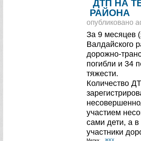
ДТП НА 
РАЙОНА
опубликовано
a
За 9 месяцев 
Валдайского р
дорожно-транс
погибли и 34 
тяжести.
Количество ДТ
зарегистрирова
несовершеннол
участием нес
сами дети, а 
участники дор
Метка:
ЖКХ