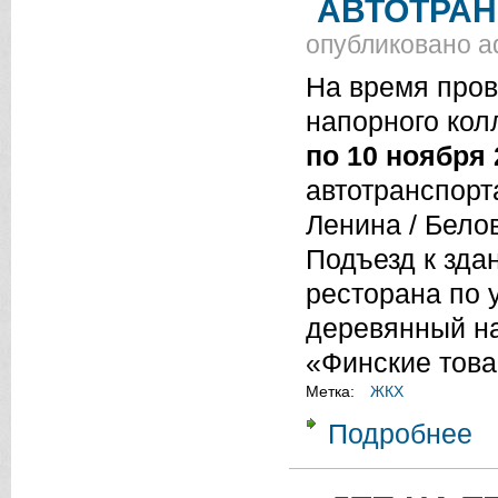
АВТОТРА
опубликовано
a
На время пров
напорного кол
по 10 ноября 
автотранспорта
Ленина / Белов
Подъезд к зда
ресторана по 
деревянный на
«Финские това
Метка:
ЖКХ
Подробнее
о 