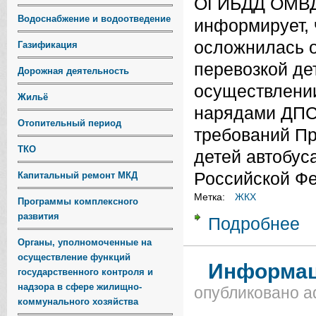
ОГИБДД ОМВД 
Водоснабжение и водоотведение
информирует, 
осложнилась о
Газификация
перевозкой де
Дорожная деятельность
осуществлени
Жильё
нарядами ДПС
Отопительный период
требований Пр
ТКО
детей автобус
Российской Фе
Капитальный ремонт МКД
Метка:
ЖКХ
Программы комплексного
развития
Подробнее
о 
ПЕ
Органы, уполномоченные на
осуществление функций
Информаци
государственного контроля и
надзора в сфере жилищно-
опубликовано
a
коммунального хозяйства