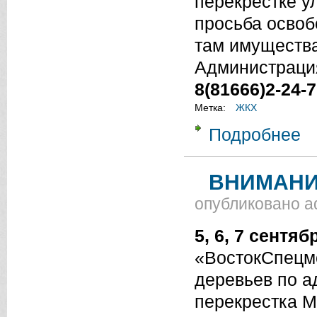
перекрестке у
просьба освоб
там имущества
Администраци
8(81666)2-24-
Метка:
ЖКХ
Подробнее
о 
ВНИМАНИЕ
опубликовано
a
5, 6, 7 сентяб
«ВостокСпецмо
деревьев по а
перекрестка М