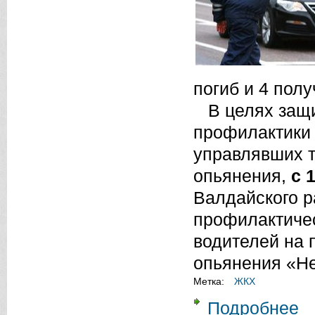
погиб и 4 пол
В целях защит
профилактики 
управлявших т
опьянения,
с 
Валдайского р
профилактичес
водителей на 
опьянения «Не
Метка:
ЖКХ
Подробнее
о 