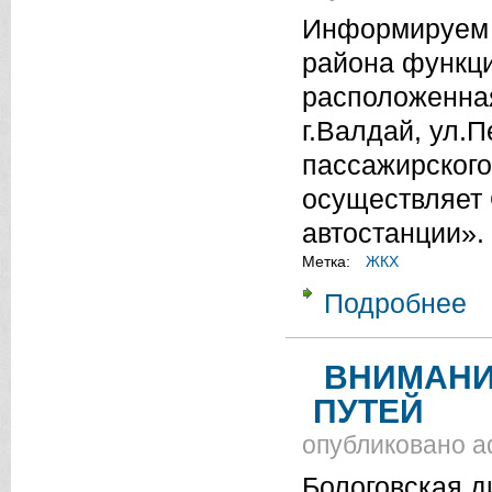
Информируем В
района функци
расположенная
г.Валдай, ул.П
пассажирского
осуществляет
автостанции».
Метка:
ЖКХ
Подробнее
о 
ВНИМАНИ
ПУТЕЙ
опубликовано
a
Бологовская д