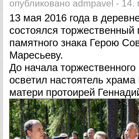
опубликовано
admpavel
-
14. 
13 мая 2016 года в деревн
состоялся торжественный 
памятного знака Герою Со
Маресьеву.
До начала торжественного
осветил настоятель храма
матери протоирей Геннади