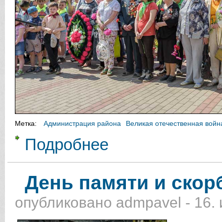
Метка:
Администрация района
Великая отечественная войн
Подробнее
о Торжественные митинги, посвя
День памяти и скор
опубликовано
admpavel
-
16.