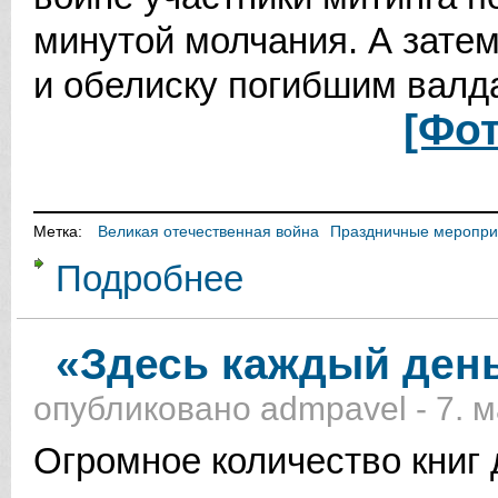
минутой молчания. А зате
и обелиску погибшим валд
[Фо
Метка:
Великая отечественная война
Праздничные меропри
Подробнее
о 70-ая годовщина Победы в Вел
«Здесь каждый ден
опубликовано
admpavel
-
7. м
Огромное количество книг