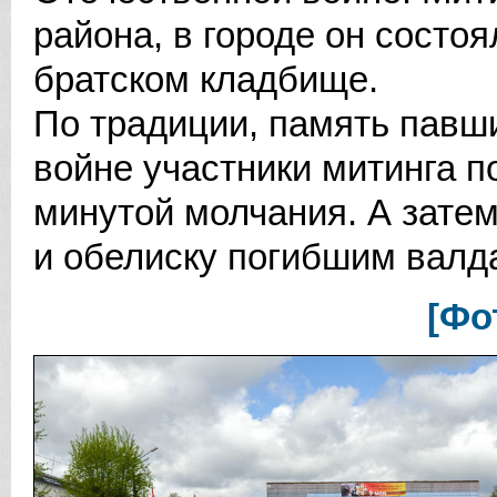
района, в городе он состо
братском кладбище.
По традиции, память павш
войне участники митинга 
минутой молчания. А зате
и обелиску погибшим валд
[Фо