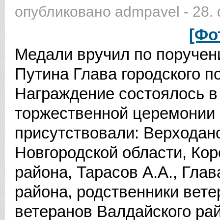
опубликовано
admpavel
-
28.
[Фо
Медали вручил по поруче
Путина Глава городского п
Награждение состоялось в
торжественной церемонии
присутствовали: Верходано
Новгородской области, Кор
района, Тарасов А.А., Гла
района, родственники вете
ветеранов Валдайского ра