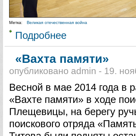
Метка:
Великая отечественная война
Подробнее
о 27 февраля 2015 года 8 участни
медали «70 лет Победы в Великой
«Вахта памяти»
опубликовано
admin
-
19. ноя
Весной в мае 2014 года в 
«Вахте памяти» в ходе пои
Плещевицы, на берегу руч
поискового отряда «Памят
Титова были подняты остан